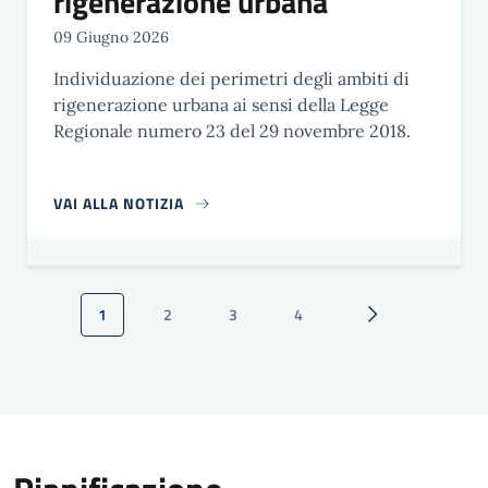
rigenerazione urbana
09 Giugno 2026
Individuazione dei perimetri degli ambiti di
rigenerazione urbana ai sensi della Legge
Regionale numero 23 del 29 novembre 2018.
VAI ALLA NOTIZIA
Paginazione
1
2
3
4
Pagina attuale
Pagina
Pagina
Pagina
Pagina successiva