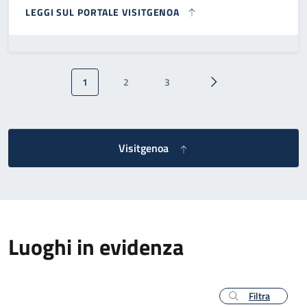
LEGGI SUL PORTALE VISITGENOA
Paginazione
1
2
3
Pagina attuale
Pagina
Pagina
Pagina successiva
Visitgenoa
Luoghi in evidenza
Filtra