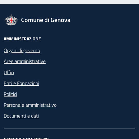
logo Unione Europea
Comune di Genova
Footer - Navigazione
AMMINISTRAZIONE
Organi di governo
Aree amministrative
Uffici
Enti e Fondazioni
Politici
Personale amministrativo
Documenti e dati