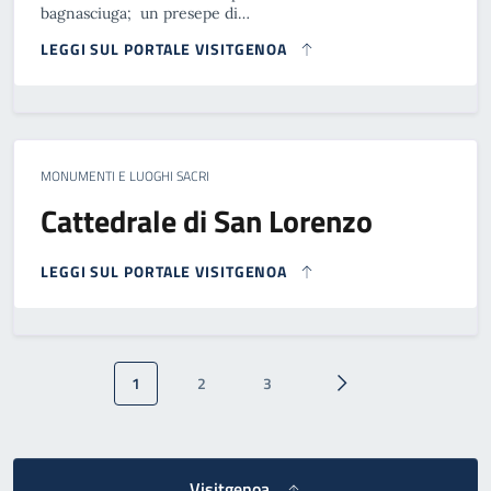
bagnasciuga; un presepe di…
LEGGI SUL PORTALE VISITGENOA
MONUMENTI E LUOGHI SACRI
Cattedrale di San Lorenzo
LEGGI SUL PORTALE VISITGENOA
Paginazione
1
2
3
Pagina attuale
Pagina
Pagina
Pagina successiva
Visitgenoa