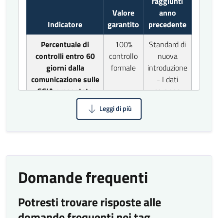
raggiunti
Valore
anno
Indicatore
garantito
precedente
Percentuale di
100%
Standard di
controlli entro 60
controllo
nuova
giorni dalla
formale
introduzione
comunicazione sulle
- I dati
SCIA presentate
saranno
disponibili
nel 2027
Risultati monitoraggio
standard qualità
Domande frequenti
Risultati qualità Urbanistica 2025
Azioni di Miglioramento
Potresti trovare risposte alle
L’organizzazione persegue il miglioramento
domande frequenti nei tag