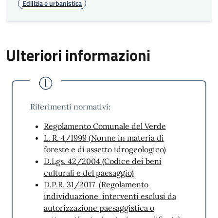
Edilizia e urbanistica
2. Digitalizzazione e messa a disposizione dei
progetti urbanistico-edilizi“ di valore storico
testimoniale”;
Ulteriori informazioni
3. Eliminazione dei contenuti datati e
ripetitivi del sito istituzionale per migliorare
l’esperienza utente e l’accessibilità.
Suggerimenti e reclami
Riferimenti normativi:
Regolamento Comunale del Verde
SegnalaCi
L. R. 4/1999 (Norme in materia di
foreste e di assetto idrogeologico)
D.Lgs. 42/2004 (Codice dei beni
culturali e del paesaggio)
D.P.R. 31/2017 (Regolamento
individuazione interventi esclusi da
autorizzazione paesaggistica o