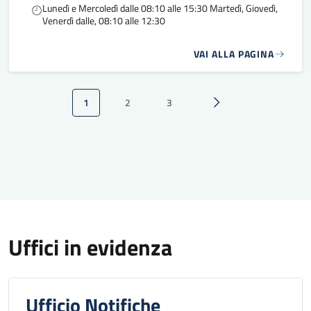
Lunedì e Mercoledì dalle 08:10 alle 15:30 Martedì, Giovedì,
Venerdì dalle, 08:10 alle 12:30
VAI ALLA PAGINA
Paginazione
1
2
3
Pagina attuale
Pagina
Pagina
Pagina successiva
Uffici in evidenza
Ufficio Notifiche