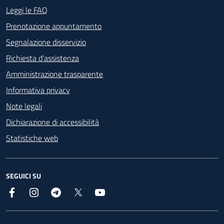
Footer - Contatti
Leggi le FAQ
Prenotazione appuntamento
Segnalazione disservizio
Richiesta d'assistenza
Amministrazione trasparente
Informativa privacy
Note legali
Dichiarazione di accessibilità
Statistiche web
SEGUICI SU
Facebook
Instagram
Telegram
X
YouTube
Footer