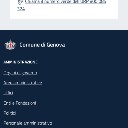
Chiama il numero verde dell'URP 800 085
324
logo Unione Europea
Comune di Genova
Footer - Navigazione
AMMINISTRAZIONE
Organi di governo
Aree amministrative
Uffici
Enti e Fondazioni
Politici
Personale amministrativo