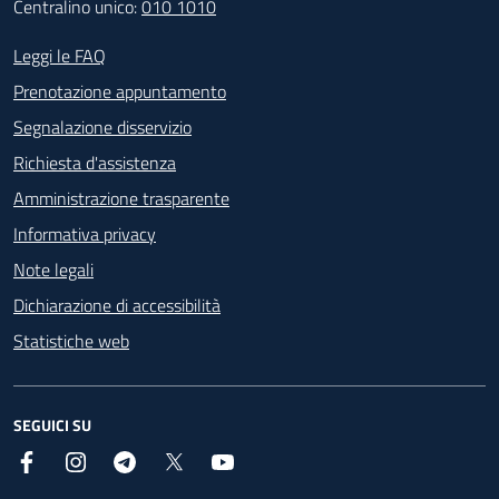
Centralino unico:
010 1010
Footer - Contatti
Leggi le FAQ
Prenotazione appuntamento
Segnalazione disservizio
Richiesta d'assistenza
Amministrazione trasparente
Informativa privacy
Note legali
Dichiarazione di accessibilità
Statistiche web
SEGUICI SU
Facebook
Instagram
Telegram
X
YouTube