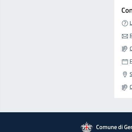
Con
L
R
S
logo Unione Europea
Comune di Ge