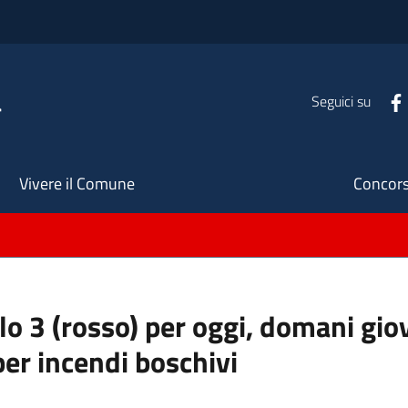
a
Seguici su
Seco
Vivere il Comune
Concors
llo 3 (rosso) per oggi, domani gio
per incendi boschivi