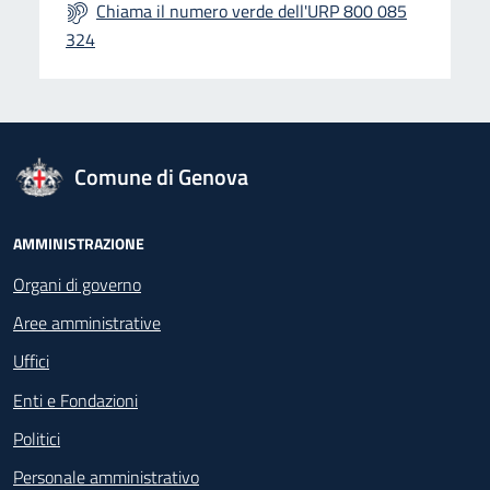
Chiama il numero verde dell'URP 800 085
324
logo Unione Europea
Comune di Genova
Footer - Navigazione
AMMINISTRAZIONE
Organi di governo
Aree amministrative
Uffici
Enti e Fondazioni
Politici
Personale amministrativo