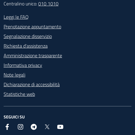
Centralino unico:
010 1010
Footer - Contatti
Leggi le FAQ
Prenotazione appuntamento
Segnalazione disservizio
Richiesta d'assistenza
Amministrazione trasparente
Informativa privacy
Note legali
Dichiarazione di accessibilità
Statistiche web
SEGUICI SU
Facebook
Instagram
Telegram
X
YouTube