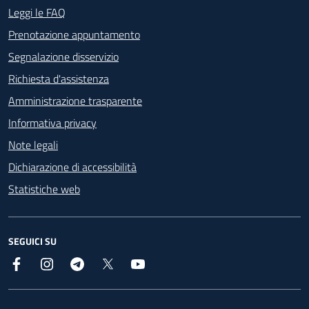
Footer - Contatti
Leggi le FAQ
Prenotazione appuntamento
Segnalazione disservizio
Richiesta d'assistenza
Amministrazione trasparente
Informativa privacy
Note legali
Dichiarazione di accessibilità
Statistiche web
SEGUICI SU
Facebook
Instagram
Telegram
X
YouTube
Footer