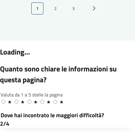
Paginazione
1
2
3
Pagina attuale
Pagina
Pagina
Pagina successiva