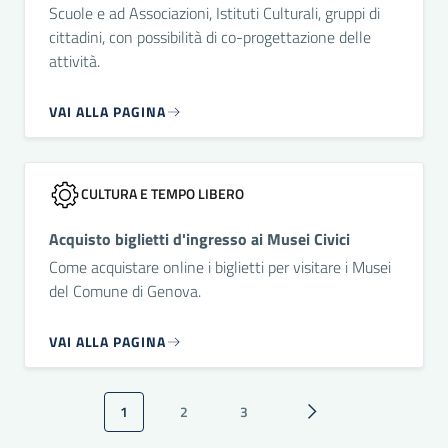
Scuole e ad Associazioni, Istituti Culturali, gruppi di
cittadini, con possibilità di co-progettazione delle
attività.
VAI ALLA PAGINA
CULTURA E TEMPO LIBERO
Acquisto biglietti d'ingresso ai Musei Civici
Come acquistare online i biglietti per visitare i Musei
del Comune di Genova.
VAI ALLA PAGINA
Paginazione
1
2
3
Pagina attuale
Pagina
Pagina
Pagina successiva