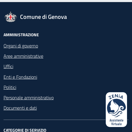
logo Unione Europea
Comune di Genova
Footer - Navigazione
AMMINISTRAZIONE
Organi di governo
Aree amministrative
Uffici
Enti e Fondazioni
Politici
Personale amministrativo
Documenti e dati
CATEGORIE DI SERVIZIO