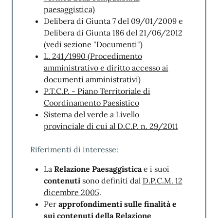
paesaggistica)
propri servizi a beneficio di tutte le parti
Delibera di Giunta 7 del 09/01/2009 e
interessate.
Delibera di Giunta 186 del 21/06/2012
Nel rispetto di questo principio sono state
(vedi sezione "Documenti")
pianificate per l’anno 2026 le seguenti azioni
L. 241/1990 (Procedimento
di miglioramento:
amministrativo e diritto accesso ai
documenti amministrativi)
1. Analisi esiti indagine “customer
P.T.C.P. - Piano Territoriale di
satisfaction” ed elaborazione di azioni
Coordinamento Paesistico
migliorative;
Sistema del verde a Livello
provinciale di cui al D.C.P. n. 29/2011
2. Digitalizzazione e messa a disposizione dei
progetti urbanistico-edilizi “di valore storico
Riferimenti di interesse:
testimoniale”;
La
Relazione Paesaggistica
e i suoi
3. Eliminazione dei contenuti datati e
contenuti
sono definiti dal
D.P.C.M. 12
ripetitivi del sito istituzionale per migliorare
dicembre 2005
.
l’esperienza utente e l’accessibilità.
Per
approfondimenti sulle finalità e
Suggerimenti e Reclami
sui contenuti della Relazione