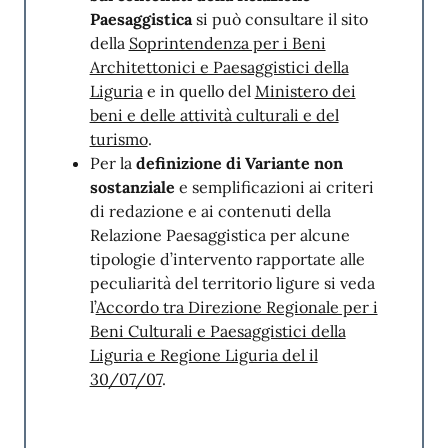
Paesaggistica
si può consultare il sito
SegnalaCi
della
Soprintendenza per i Beni
Architettonici e Paesaggistici della
Liguria
e in quello del
Ministero dei
beni e delle attività culturali e del
turismo
.
Per la
definizione di Variante non
sostanziale
e semplificazioni ai criteri
di redazione e ai contenuti della
Relazione Paesaggistica per alcune
tipologie d’intervento rapportate alle
peculiarità del territorio ligure si veda
l’
Accordo tra Direzione Regionale per i
Beni Culturali e Paesaggistici della
Liguria e Regione Liguria del il
30/07/07
.