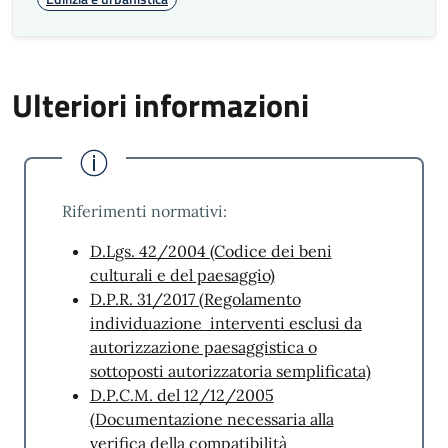
Tempestività
Valore
Risultati raggiunti
Indicatore
garantito
anno precedente
Ulteriori informazioni
Tempo di
180
rilascio
giorni
100%
Riferimenti normativi:
D.Lgs. 42/2004 (Codice dei beni
Risultati monitoraggio
culturali e del paesaggio)
standard qualità
D.P.R. 31/2017 (Regolamento
individuazione interventi esclusi da
Risultati qualità Urbanistica 2025
autorizzazione paesaggistica o
sottoposti autorizzatoria semplificata)
Azioni di Miglioramento
D.P.C.M. del 12/12/2005
(Documentazione necessaria alla
L’organizzazione persegue il miglioramento
verifica della compatibilità
continuo dell’efficacia e dell’efficienza dei