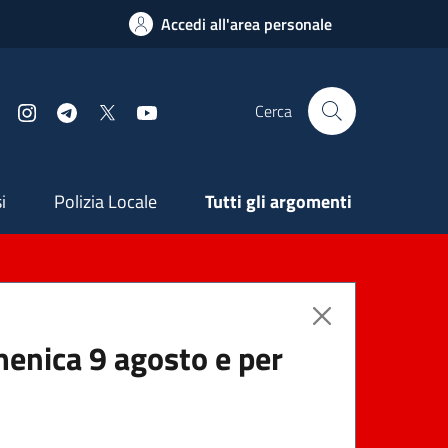
Accedi all'area personale
Cerca
Facebook
Instagram
Telegram
X
YouTube
ndaria
i
Polizia Locale
Tutti gli argomenti
menica 9 agosto e per