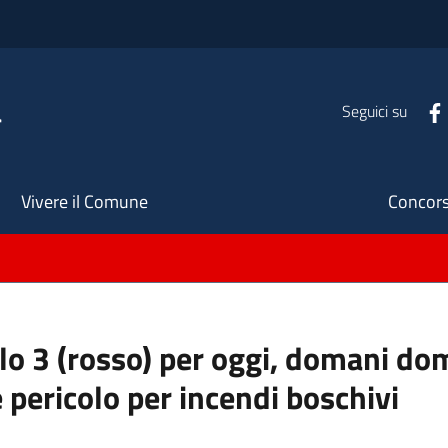
a
Seguici su
Seco
Vivere il Comune
Concors
ello 3 (rosso) per oggi, domani do
 pericolo per incendi boschivi