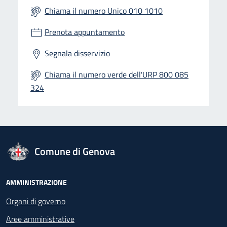
Chiama il numero Unico 010 1010
Prenota appuntamento
Segnala disservizio
Chiama il numero verde dell'URP 800 085
324
logo Unione Europea
Comune di Genova
Footer - Navigazione
AMMINISTRAZIONE
Organi di governo
Aree amministrative