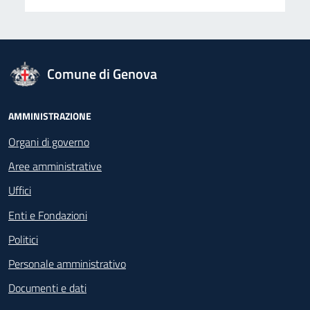
logo Unione Europea
Comune di Genova
Footer - Navigazione
AMMINISTRAZIONE
Organi di governo
Aree amministrative
Uffici
Enti e Fondazioni
Politici
Personale amministrativo
Documenti e dati