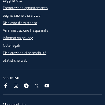
Footer - Contatti
Leggi le FAQ
Prenotazione appuntamento
Segnalazione disservizio
Richiesta d'assistenza
Amministrazione trasparente
Informativa privacy
Note legali
Dichiarazione di accessibilità
Statistiche web
SEGUICI SU
Facebook
Instagram
Telegram
X
YouTube
Footer
Mappa del sito