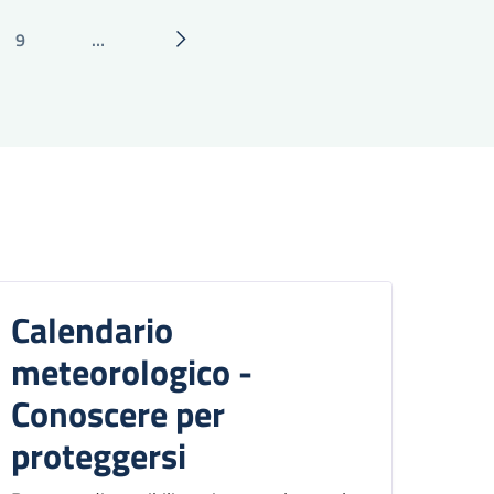
9
…
Pagina
Pagina successiva
Calendario
meteorologico -
Conoscere per
proteggersi