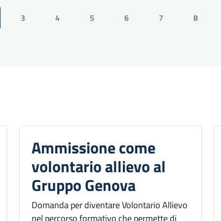
3
4
5
6
7
8
ina attuale
Pagina
Pagina
Pagina
Pagina
Pagina
Pagina
Ammissione come
volontario allievo al
Gruppo Genova
Domanda per diventare Volontario Allievo
nel percorso formativo che permette di