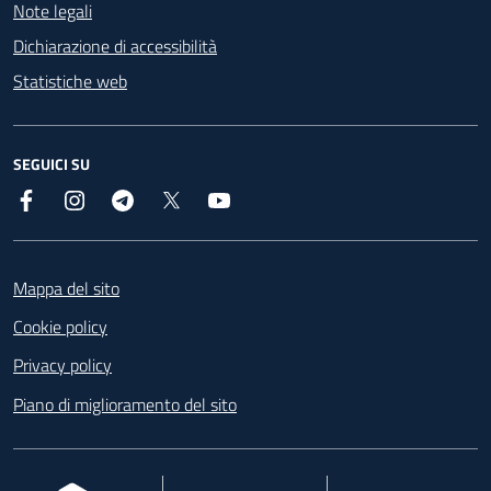
Note legali
Dichiarazione di accessibilità
Statistiche web
SEGUICI SU
Facebook
Instagram
Telegram
X
YouTube
Footer
Mappa del sito
Cookie policy
Privacy policy
Piano di miglioramento del sito
, apre in una nuova scheda
, apre in una nuova scheda
, apre in una nuova 