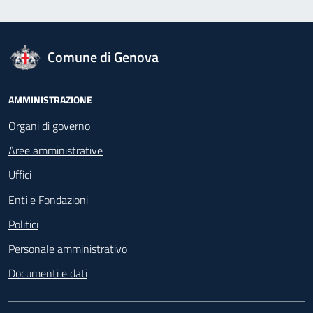
logo Unione Europea
Comune di Genova
Footer - Navigazione
AMMINISTRAZIONE
Organi di governo
Aree amministrative
Uffici
Enti e Fondazioni
Politici
Personale amministrativo
Documenti e dati