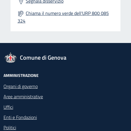
Segnala disservizio
Chiama il numero verde dell'URP 800 085
324
logo Unione Europea
Comune di Genova
Footer - Navigazione
AMMINISTRAZIONE
Organi di governo
Aree amministrative
Uffici
Enti e Fondazioni
Politici