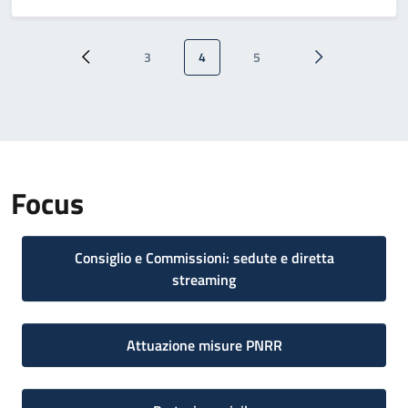
Paginazione
3
4
5
Pagina precedente
Pagina
Pagina attuale
Pagina
Pagina successi
Focus
Consiglio e Commissioni: sedute e diretta
streaming
Attuazione misure PNRR