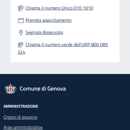
Chiama il numero Unico 010 1010
Prenota appuntamento
Segnala disservizio
Chiama il numero verde dell'URP 800 085
324
logo Unione Europea
Comune di Genova
Footer - Navigazione
AMMINISTRAZIONE
Organi di governo
Aree amministrative