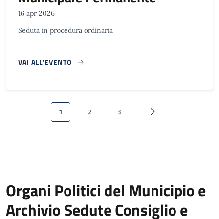
16 apr 2026
Seduta in procedura ordinaria
VAI ALL'EVENTO
Paginazione
1
2
3
Pagina attuale
Pagina
Pagina
Pagina successiva
Organi Politici del Municipio e
Archivio Sedute Consiglio e