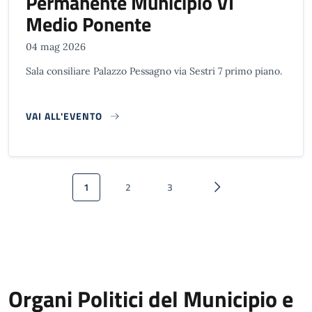
Permanente Municipio VI
Medio Ponente
04 mag 2026
Sala consiliare Palazzo Pessagno via Sestri 7 primo piano.
VAI ALL'EVENTO
Paginazione
1
2
3
Pagina attuale
Pagina
Pagina
Pagina successiva
Organi Politici del Municipio e