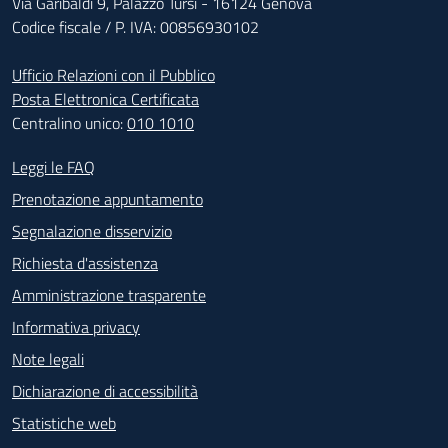
Via Garibaldi 9, Palazzo Tursi - 16124 Genova
Codice fiscale / P. IVA: 00856930102
Ufficio Relazioni con il Pubblico
Posta Elettronica Certificata
Centralino unico:
010 1010
Footer - Contatti
Leggi le FAQ
Prenotazione appuntamento
Segnalazione disservizio
Richiesta d'assistenza
Amministrazione trasparente
Informativa privacy
Note legali
Dichiarazione di accessibilità
Statistiche web