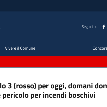
a
Seguici su
Seco
Vivere il Comune
Concors
ello 3 (rosso) per oggi, domani do
 pericolo per incendi boschivi