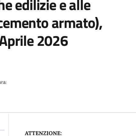
he edilizie e alle
 (cemento armato),
 Aprile 2026
ura:
Descrizione
ATTENZIONE: