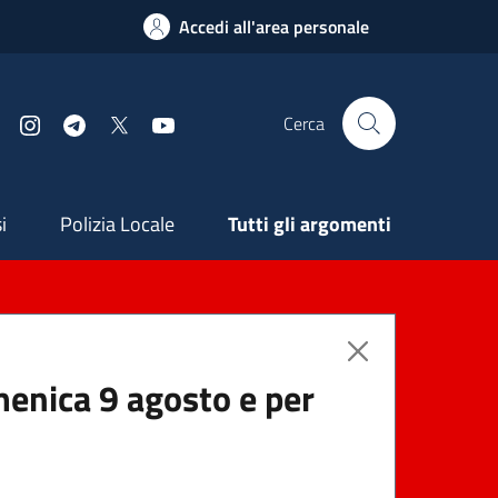
Accedi all'area personale
Cerca
Facebook
Instagram
Telegram
X
YouTube
ndaria
i
Polizia Locale
Tutti gli argomenti
menica 9 agosto e per