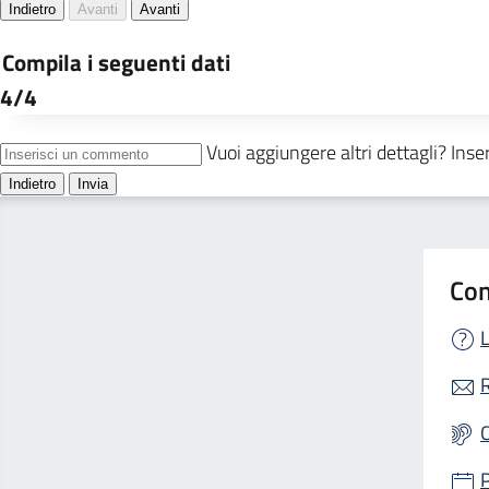
Con
L
R