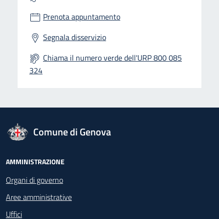
Prenota appuntamento
Segnala disservizio
Chiama il numero verde dell'URP 800 085
324
logo Unione Europea
Comune di Genova
Footer - Navigazione
AMMINISTRAZIONE
Organi di governo
Aree amministrative
Uffici