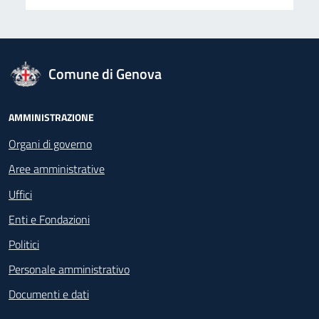
logo Unione Europea
Comune di Genova
Footer - Navigazione
AMMINISTRAZIONE
Organi di governo
Aree amministrative
Uffici
Enti e Fondazioni
Politici
Personale amministrativo
Documenti e dati