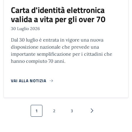
Carta d'identità elettronica
valida a vita per gli over 70
30 Luglio 2026
Dal 30 luglio è entrata in vigore una nuova
disposizione nazionale che prevede una
importante semplificazione per i cittadini che
hanno compiuto 70 anni.
VAI ALLA NOTIZIA
Paginazione
1
2
3
Pagina attuale
Pagina
Pagina
Pagina successiva