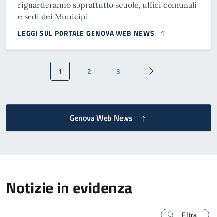
riguarderanno soprattutto scuole, uffici comunali
e sedi dei Municipi
LEGGI SUL PORTALE GENOVA WEB NEWS
Paginazione
1
2
3
Pagina attuale
Pagina
Pagina
Pagina successiva
Genova Web News
Notizie in evidenza
Filtra