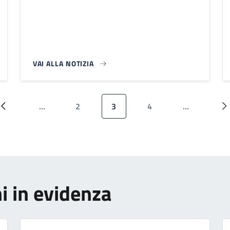
VAI ALLA NOTIZIA
…
2
3
4
…
Pagina precedente
Pagina
Pagina attuale
Pagina
P
i in evidenza