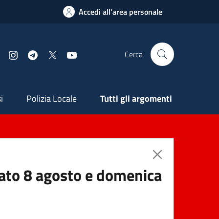
Accedi all'area personale
Cerca
Facebook
Instagram
Telegram
X
YouTube
ndaria
i
Polizia Locale
Tutti gli argomenti
abato 8 agosto e domenica