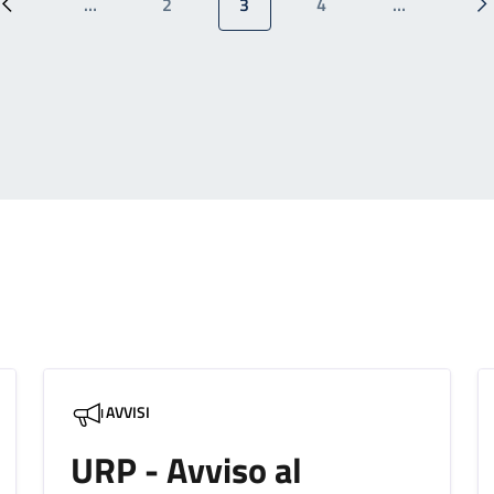
…
2
3
4
…
Pagina precedente
Pagina
Pagina attuale
Pagina
P
AVVISI
URP - Avviso al