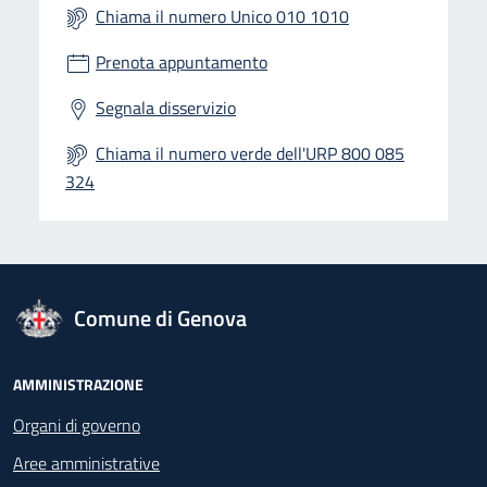
Chiama il numero Unico 010 1010
Prenota appuntamento
Segnala disservizio
Chiama il numero verde dell'URP 800 085
324
logo Unione Europea
Comune di Genova
Footer - Navigazione
AMMINISTRAZIONE
Organi di governo
Aree amministrative