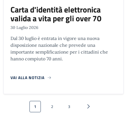
Carta d'identità elettronica
valida a vita per gli over 70
30 Luglio 2026
Dal 30 luglio è entrata in vigore una nuova
disposizione nazionale che prevede una
importante semplificazione per i cittadini che
hanno compiuto 70 anni.
VAI ALLA NOTIZIA
Paginazione
1
2
3
Pagina attuale
Pagina
Pagina
Pagina successiva