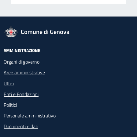
logo Unione Europea
Comune di Genova
Footer - Navigazione
AMMINISTRAZIONE
Organi di governo
Aree amministrative
Uffici
Enti e Fondazioni
Politici
Personale amministrativo
Documenti e dati