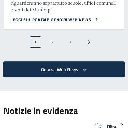
riguarderanno soprattutto scuole, uffici comunali
e sedi dei Municipi
LEGGI SUL PORTALE GENOVA WEB NEWS
Paginazione
1
2
3
Pagina attuale
Pagina
Pagina
Pagina successiva
Genova Web News
Notizie in evidenza
Filtra