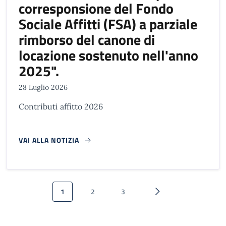
corresponsione del Fondo
Sociale Affitti (FSA) a parziale
rimborso del canone di
locazione sostenuto nell'anno
2025".
28 Luglio 2026
Contributi affitto 2026
VAI ALLA NOTIZIA
Paginazione
1
2
3
Pagina attuale
Pagina
Pagina
Pagina successiva