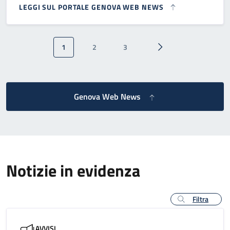
LEGGI SUL PORTALE GENOVA WEB NEWS
Paginazione
1
2
3
Pagina attuale
Pagina
Pagina
Pagina successiva
Genova Web News
Notizie in evidenza
Filtra
AVVISI