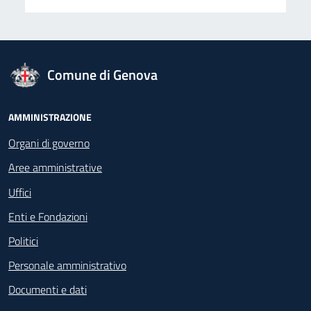
logo Unione Europea
Comune di Genova
Footer - Navigazione
AMMINISTRAZIONE
Organi di governo
Aree amministrative
Uffici
Enti e Fondazioni
Politici
Personale amministrativo
Documenti e dati