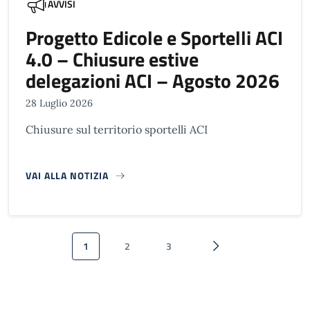
AVVISI
Progetto Edicole e Sportelli ACI
4.0 – Chiusure estive
delegazioni ACI – Agosto 2026
28 Luglio 2026
Chiusure sul territorio sportelli ACI
VAI ALLA NOTIZIA
Paginazione
1
2
3
Pagina attuale
Pagina
Pagina
Pagina successiva