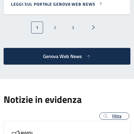
LEGGI SUL PORTALE GENOVA WEB NEWS
Paginazione
1
2
3
Pagina attuale
Pagina
Pagina
Pagina successiva
Genova Web News
Notizie in evidenza
Filtra
AVVISI