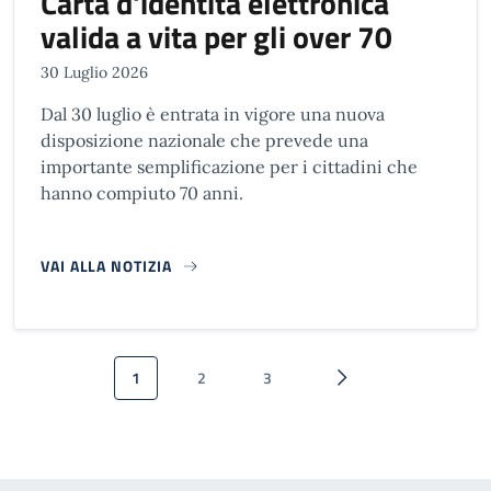
Carta d'identità elettronica
valida a vita per gli over 70
30 Luglio 2026
Dal 30 luglio è entrata in vigore una nuova
disposizione nazionale che prevede una
importante semplificazione per i cittadini che
hanno compiuto 70 anni.
VAI ALLA NOTIZIA
Paginazione
1
2
3
Pagina attuale
Pagina
Pagina
Pagina successiva