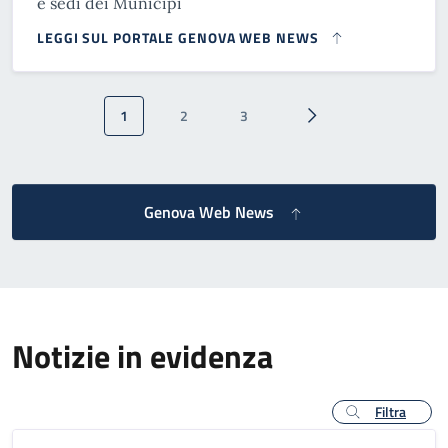
e sedi dei Municipi
LEGGI SUL PORTALE GENOVA WEB NEWS
Paginazione
1
2
3
Pagina attuale
Pagina
Pagina
Pagina successiva
Genova Web News
Notizie in evidenza
Filtra