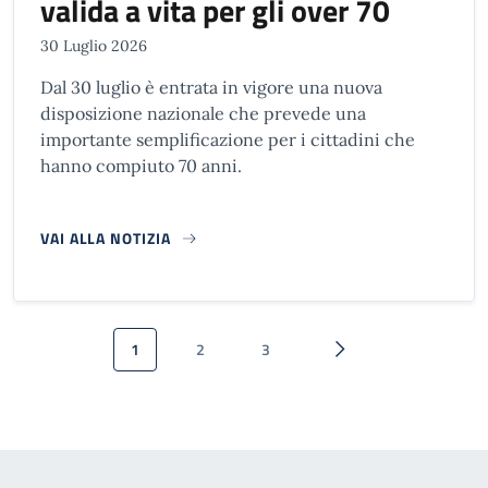
valida a vita per gli over 70
30 Luglio 2026
Dal 30 luglio è entrata in vigore una nuova
disposizione nazionale che prevede una
importante semplificazione per i cittadini che
hanno compiuto 70 anni.
VAI ALLA NOTIZIA
Paginazione
1
2
3
Pagina attuale
Pagina
Pagina
Pagina successiva