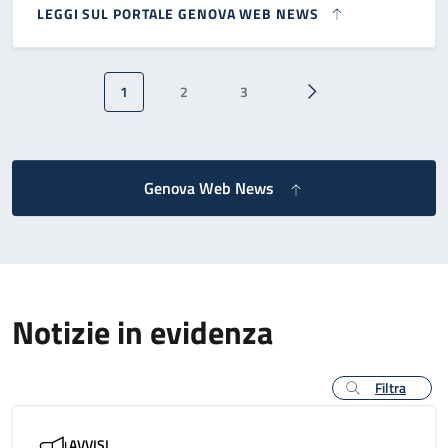
LEGGI SUL PORTALE GENOVA WEB NEWS
Paginazione
1
2
3
Pagina attuale
Pagina
Pagina
Pagina successiva
Genova Web News
Notizie in evidenza
Filtra
AVVISI