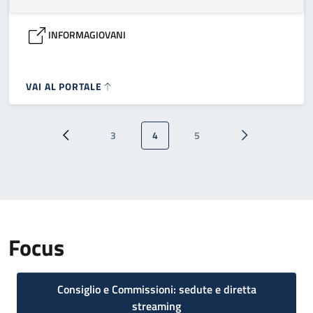
INFORMAGIOVANI
VAI AL PORTALE
Paginazione
3
4
5
Pagina precedente
Pagina
Pagina attuale
Pagina
Pagina successi
Focus
Consiglio e Commissioni: sedute e diretta
streaming