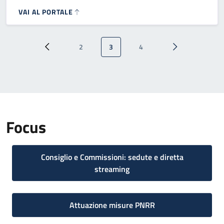
VAI AL PORTALE
Paginazione
2
3
4
Pagina precedente
Pagina
Pagina attuale
Pagina
Pagina successi
Focus
Consiglio e Commissioni: sedute e diretta
streaming
Attuazione misure PNRR