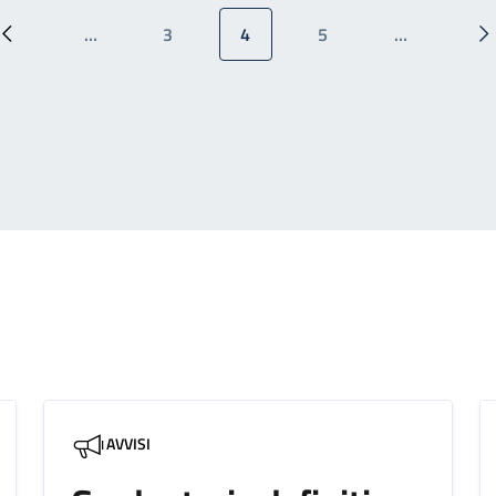
…
3
4
5
…
Pagina precedente
Pagina
Pagina attuale
Pagina
P
AVVISI