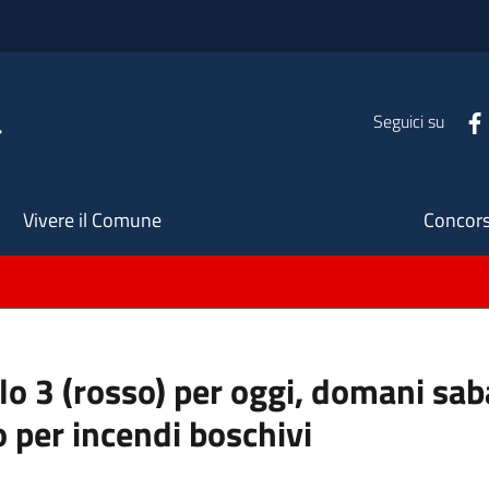
a
Seguici su
Seco
Vivere il Comune
Concors
ello 3 (rosso) per oggi, domani s
o per incendi boschivi