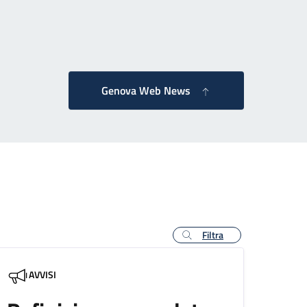
agina successiva
Genova Web News
Filtra
AVVISI