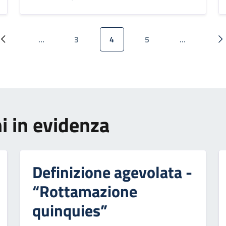
…
3
4
5
…
Pagina precedente
Pagina
Pagina attuale
Pagina
P
i in evidenza
Definizione agevolata -
“Rottamazione
quinquies”