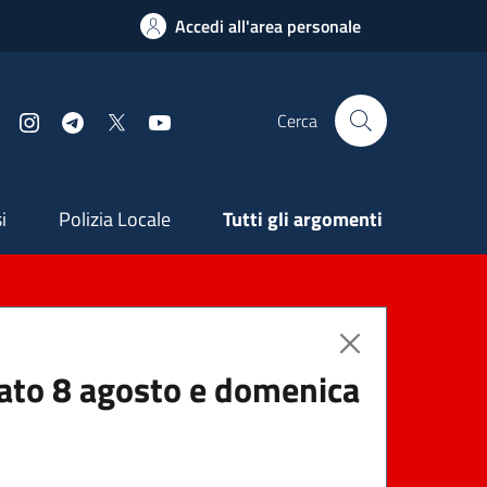
Accedi all'area personale
Cerca
Facebook
Instagram
Telegram
X
YouTube
ndaria
i
Polizia Locale
Tutti gli argomenti
abato 8 agosto e domenica