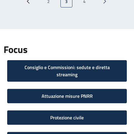
2
3
4
Pagina precedente
Pagina
Pagina attuale
Pagina
Pagina successi
Focus
Consiglio e Commissioni: sedute e diretta
streaming
Attuazione misure PNRR
Protezione civile