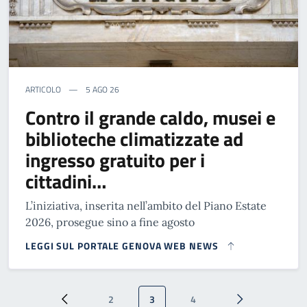
ARTICOLO
5 AGO 26
Contro il grande caldo, musei e
biblioteche climatizzate ad
ingresso gratuito per i
cittadini…
L’iniziativa, inserita nell’ambito del Piano Estate
2026, prosegue sino a fine agosto
LEGGI SUL PORTALE GENOVA WEB NEWS
Paginazione
2
3
4
Pagina precedente
Pagina
Pagina attuale
Pagina
Pagina successi