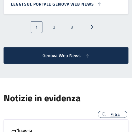
LEGGI SUL PORTALE GENOVA WEB NEWS
Paginazione
1
2
3
Pagina attuale
Pagina
Pagina
Pagina successiva
Genova Web News
Notizie in evidenza
Filtra
AVVISI