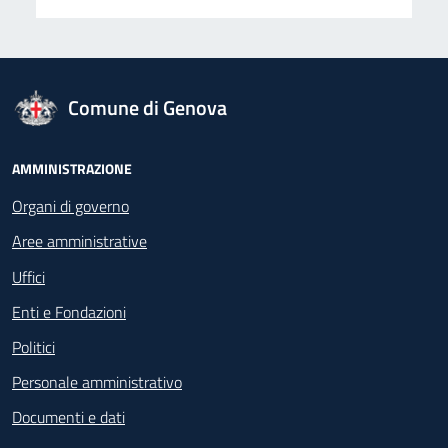
logo Unione Europea
Comune di Genova
Footer - Navigazione
AMMINISTRAZIONE
Organi di governo
Aree amministrative
Uffici
Enti e Fondazioni
Politici
Personale amministrativo
Documenti e dati