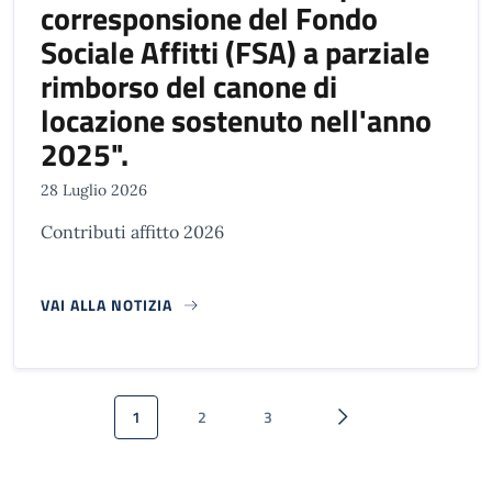
corresponsione del Fondo
Sociale Affitti (FSA) a parziale
rimborso del canone di
locazione sostenuto nell'anno
2025".
28 Luglio 2026
Contributi affitto 2026
VAI ALLA NOTIZIA
Paginazione
1
2
3
Pagina attuale
Pagina
Pagina
Pagina successiva