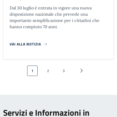
Dal 30 luglio è entrata in vigore una nuova
disposizione nazionale che prevede una
importante semplificazione per i cittadini che
hanno compiuto 70 anni.
VAI ALLA NOTIZIA
Paginazione
1
2
3
Pagina attuale
Pagina
Pagina
Pagina successiva
Servizi e Informazioni in