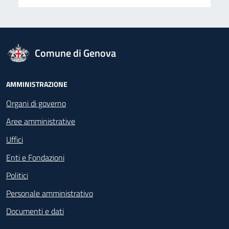
logo Unione Europea
Comune di Genova
Footer - Navigazione
AMMINISTRAZIONE
Organi di governo
Aree amministrative
Uffici
Enti e Fondazioni
Politici
Personale amministrativo
Documenti e dati