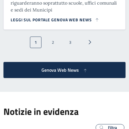
riguarderanno soprattutto scuole, uffici comunali
e sedi dei Municipi
LEGGI SUL PORTALE GENOVA WEB NEWS
Paginazione
1
2
3
Pagina attuale
Pagina
Pagina
Pagina successiva
Genova Web News
Notizie in evidenza
Filtra