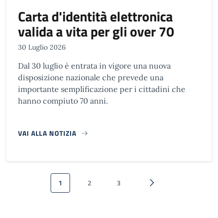
Carta d'identità elettronica
valida a vita per gli over 70
30 Luglio 2026
Dal 30 luglio è entrata in vigore una nuova
disposizione nazionale che prevede una
importante semplificazione per i cittadini che
hanno compiuto 70 anni.
VAI ALLA NOTIZIA
Paginazione
1
2
3
Pagina attuale
Pagina
Pagina
Pagina successiva