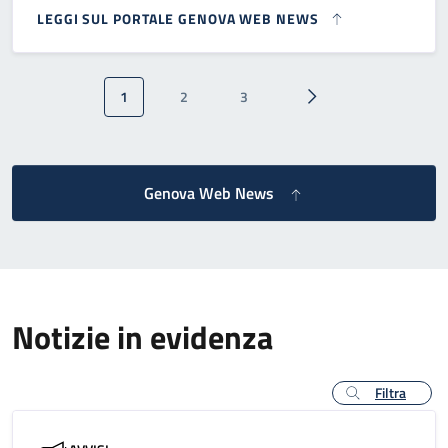
LEGGI SUL PORTALE GENOVA WEB NEWS
Paginazione
1
2
3
Pagina attuale
Pagina
Pagina
Pagina successiva
Genova Web News
Notizie in evidenza
Filtra