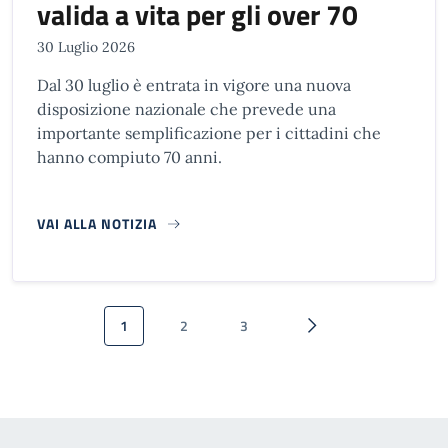
valida a vita per gli over 70
30 Luglio 2026
Dal 30 luglio è entrata in vigore una nuova
disposizione nazionale che prevede una
importante semplificazione per i cittadini che
hanno compiuto 70 anni.
VAI ALLA NOTIZIA
Paginazione
1
2
3
Pagina attuale
Pagina
Pagina
Pagina successiva