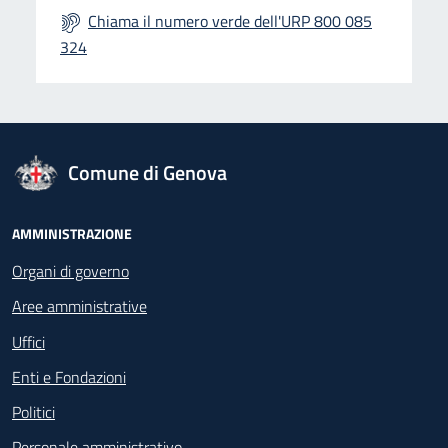
Chiama il numero verde dell'URP 800 085
324
logo Unione Europea
Comune di Genova
Footer - Navigazione
AMMINISTRAZIONE
Organi di governo
Aree amministrative
Uffici
Enti e Fondazioni
Politici
Personale amministrativo