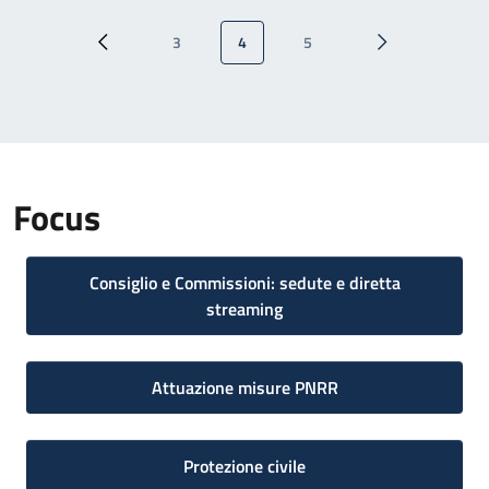
Paginazione
3
4
5
Pagina precedente
Pagina
Pagina attuale
Pagina
Pagina successi
Focus
Consiglio e Commissioni: sedute e diretta
streaming
Attuazione misure PNRR
Protezione civile