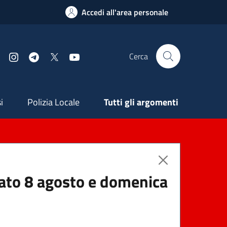
Accedi all'area personale
Cerca
Facebook
Instagram
Telegram
X
YouTube
ndaria
i
Polizia Locale
Tutti gli argomenti
abato 8 agosto e domenica