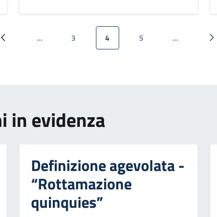
…
3
4
5
…
Pagina precedente
Pagina
Pagina attuale
Pagina
P
i in evidenza
Definizione agevolata -
“Rottamazione
quinquies”