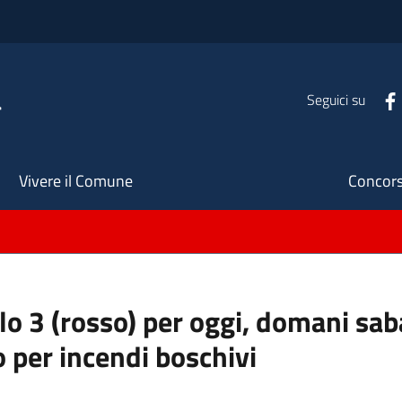
a
Seguici su
Seco
Vivere il Comune
Concors
ello 3 (rosso) per oggi, domani s
o per incendi boschivi