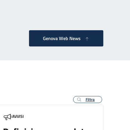
agina successiva
Genova Web News
Filtra
AVVISI