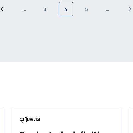
…
3
4
5
…
Pagina precedente
Pagina
Pagina attuale
Pagina
P
AVVISI