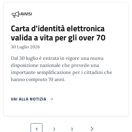
AVVISI
Carta d'identità elettronica
valida a vita per gli over 70
30 Luglio 2026
Dal 30 luglio è entrata in vigore una nuova
disposizione nazionale che prevede una
importante semplificazione per i cittadini che
hanno compiuto 70 anni.
VAI ALLA NOTIZIA
Paginazione
1
2
3
Pagina attuale
Pagina
Pagina
Pagina successiva