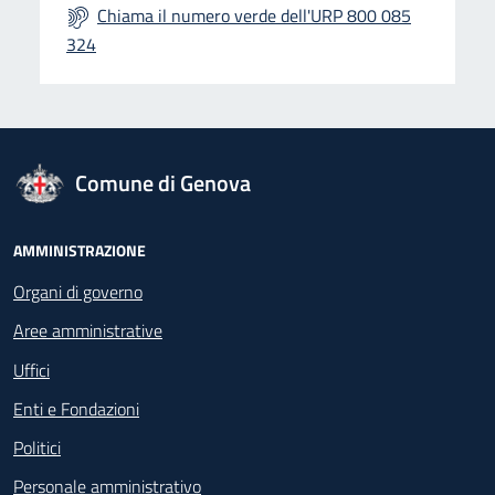
Chiama il numero verde dell'URP 800 085
324
logo Unione Europea
Comune di Genova
Footer - Navigazione
AMMINISTRAZIONE
Organi di governo
Aree amministrative
Uffici
Enti e Fondazioni
Politici
Personale amministrativo