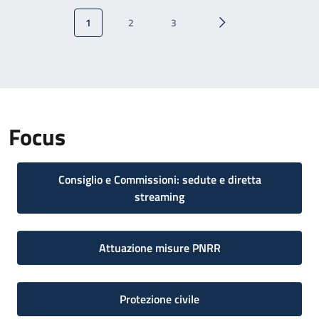
Paginazione
1
2
3
Pagina attuale
Pagina
Pagina
Pagina successiva
Focus
Consiglio e Commissioni: sedute e diretta
streaming
Attuazione misure PNRR
Protezione civile