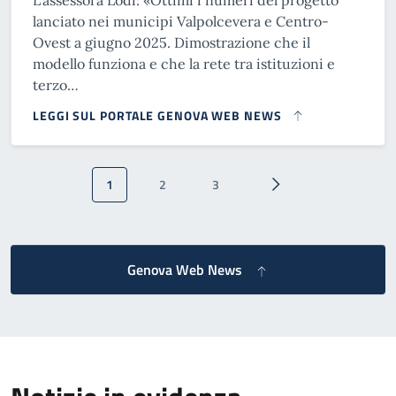
L’assessora Lodi: «Ottimi i numeri del progetto
lanciato nei municipi Valpolcevera e Centro-
Ovest a giugno 2025. Dimostrazione che il
modello funziona e che la rete tra istituzioni e
terzo…
LEGGI SUL PORTALE GENOVA WEB NEWS
Paginazione
1
2
3
Pagina attuale
Pagina
Pagina
Pagina successiva
Genova Web News