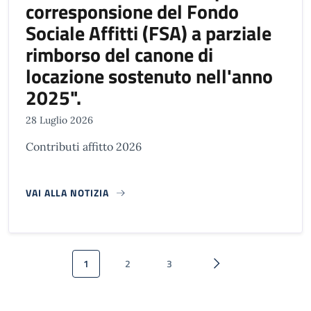
corresponsione del Fondo
Sociale Affitti (FSA) a parziale
rimborso del canone di
locazione sostenuto nell'anno
2025".
28 Luglio 2026
Contributi affitto 2026
VAI ALLA NOTIZIA
Paginazione
1
2
3
Pagina attuale
Pagina
Pagina
Pagina successiva