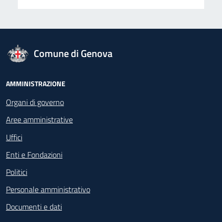
logo Unione Europea
Comune di Genova
Footer - Navigazione
AMMINISTRAZIONE
Organi di governo
Aree amministrative
Uffici
Enti e Fondazioni
Politici
Personale amministrativo
Documenti e dati