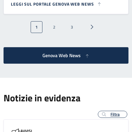
LEGGI SUL PORTALE GENOVA WEB NEWS
Paginazione
1
2
3
Pagina attuale
Pagina
Pagina
Pagina successiva
Genova Web News
Notizie in evidenza
Filtra
AVVISI