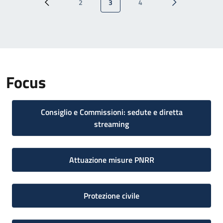
2
3
4
Pagina precedente
Pagina
Pagina attuale
Pagina
Pagina successi
Focus
Consiglio e Commissioni: sedute e diretta
streaming
Attuazione misure PNRR
Protezione civile