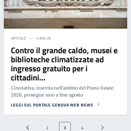
ARTICOLO
5 AGO 26
Contro il grande caldo, musei e
biblioteche climatizzate ad
ingresso gratuito per i
cittadini…
L’iniziativa, inserita nell’ambito del Piano Estate
2026, prosegue sino a fine agosto
LEGGI SUL PORTALE GENOVA WEB NEWS
Paginazione
2
3
4
Pagina precedente
Pagina
Pagina attuale
Pagina
Pagina successi