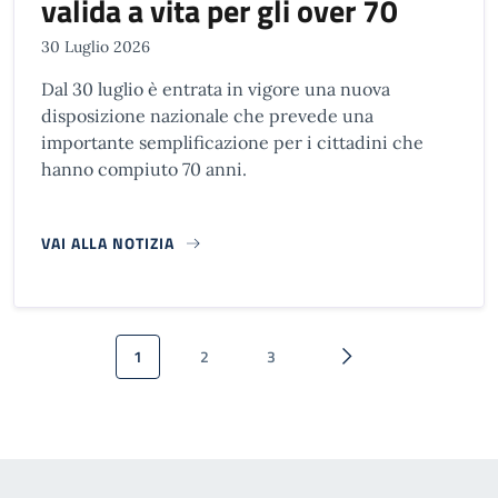
valida a vita per gli over 70
30 Luglio 2026
Dal 30 luglio è entrata in vigore una nuova
disposizione nazionale che prevede una
importante semplificazione per i cittadini che
hanno compiuto 70 anni.
VAI ALLA NOTIZIA
Paginazione
1
2
3
Pagina attuale
Pagina
Pagina
Pagina successiva