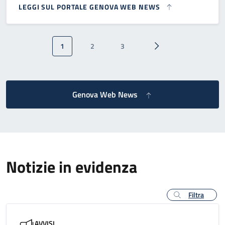
LEGGI SUL PORTALE GENOVA WEB NEWS
Paginazione
1
2
3
Pagina attuale
Pagina
Pagina
Pagina successiva
Genova Web News
Notizie in evidenza
Filtra
AVVISI