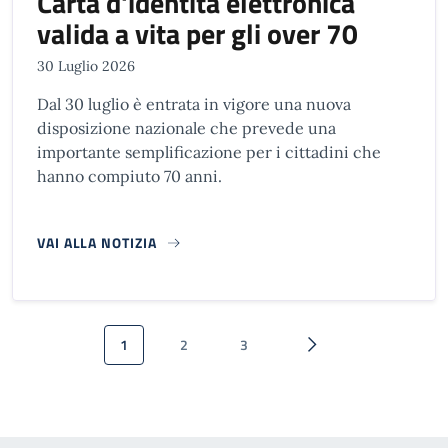
Carta d'identità elettronica
valida a vita per gli over 70
30 Luglio 2026
Dal 30 luglio è entrata in vigore una nuova
disposizione nazionale che prevede una
importante semplificazione per i cittadini che
hanno compiuto 70 anni.
VAI ALLA NOTIZIA
Paginazione
1
2
3
Pagina attuale
Pagina
Pagina
Pagina successiva