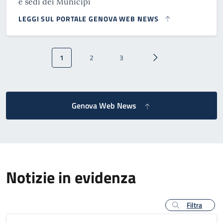
e sedi dei Municipi
LEGGI SUL PORTALE GENOVA WEB NEWS
Paginazione
1
2
3
Pagina attuale
Pagina
Pagina
Pagina successiva
Genova Web News
Notizie in evidenza
Filtra