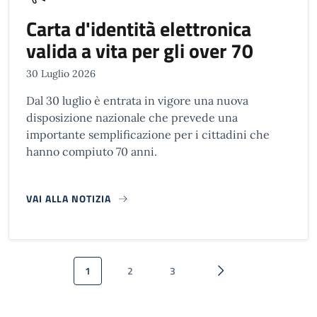
Carta d'identità elettronica
valida a vita per gli over 70
30 Luglio 2026
Dal 30 luglio è entrata in vigore una nuova
disposizione nazionale che prevede una
importante semplificazione per i cittadini che
hanno compiuto 70 anni.
VAI ALLA NOTIZIA
Paginazione
1
2
3
Pagina attuale
Pagina
Pagina
Pagina successiva