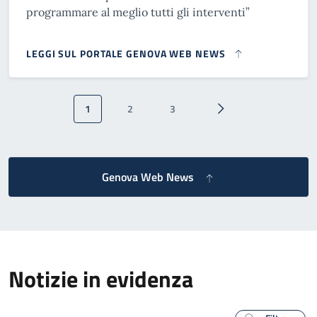
programmare al meglio tutti gli interventi”
LEGGI SUL PORTALE GENOVA WEB NEWS
Paginazione
1
2
3
Pagina attuale
Pagina
Pagina
Pagina successiva
Genova Web News
Notizie in evidenza