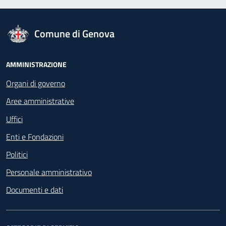
logo Unione Europea
Comune di Genova
Footer - Navigazione
AMMINISTRAZIONE
Organi di governo
Aree amministrative
Uffici
Enti e Fondazioni
Politici
Personale amministrativo
Documenti e dati