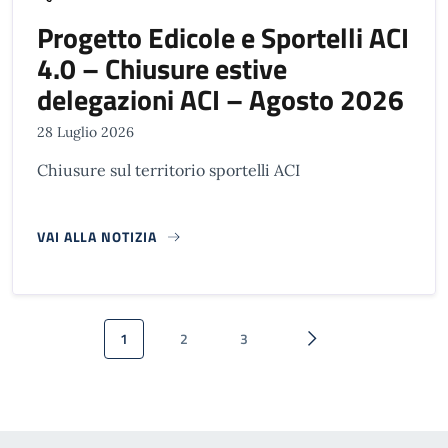
Progetto Edicole e Sportelli ACI
4.0 – Chiusure estive
delegazioni ACI – Agosto 2026
28 Luglio 2026
Chiusure sul territorio sportelli ACI
VAI ALLA NOTIZIA
Paginazione
1
2
3
Pagina attuale
Pagina
Pagina
Pagina successiva