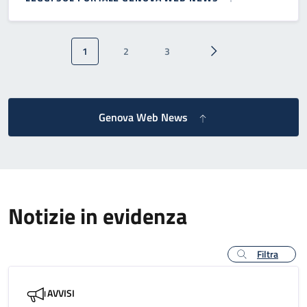
Paginazione
1
2
3
Pagina attuale
Pagina
Pagina
Pagina successiva
Genova Web News
Notizie in evidenza
Filtra
AVVISI