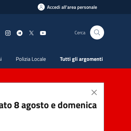
Accedi all'area personale
Cerca
Facebook
Instagram
Telegram
X
YouTube
ndaria
i
Polizia Locale
Tutti gli argomenti
abato 8 agosto e domenica