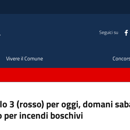
a
Seguici su
Seco
Vivere il Comune
Concors
ello 3 (rosso) per oggi, domani s
o per incendi boschivi