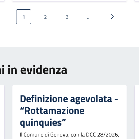
1
2
3
…
Pagina attuale
Pagina
Pagina
Pagina succ
i in evidenza
Definizione agevolata -
“Rottamazione
quinquies”
Il Comune di Genova, con la DCC 28/2026,