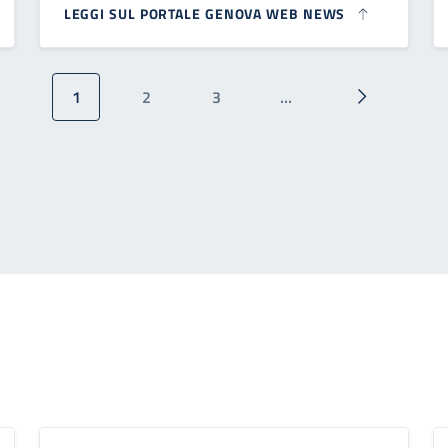
LEGGI SUL PORTALE GENOVA WEB NEWS
1
2
3
…
Pagina attuale
Pagina
Pagina
Pagina succ