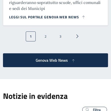
riguarderanno soprattutto scuole, uffici comunali
e sedi dei Municipi
LEGGI SUL PORTALE GENOVA WEB NEWS
Paginazione
1
2
3
Pagina attuale
Pagina
Pagina
Pagina successiva
Genova Web News
Notizie in evidenza
Filtra