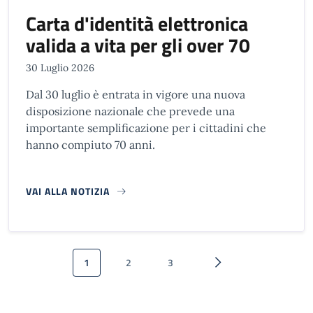
Carta d'identità elettronica
valida a vita per gli over 70
30 Luglio 2026
Dal 30 luglio è entrata in vigore una nuova
disposizione nazionale che prevede una
importante semplificazione per i cittadini che
hanno compiuto 70 anni.
VAI ALLA NOTIZIA
Paginazione
1
2
3
Pagina attuale
Pagina
Pagina
Pagina successiva