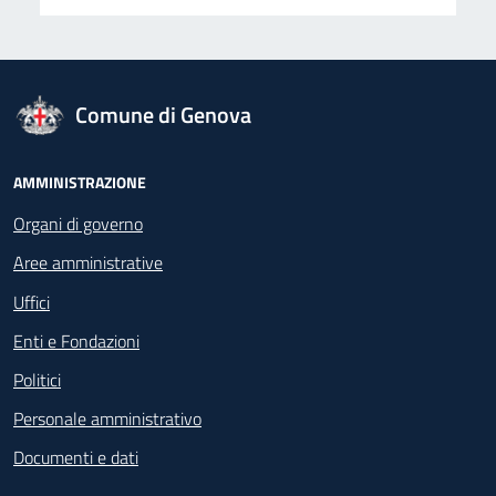
logo Unione Europea
Comune di Genova
Footer - Navigazione
AMMINISTRAZIONE
Organi di governo
Aree amministrative
Uffici
Enti e Fondazioni
Politici
Personale amministrativo
Documenti e dati