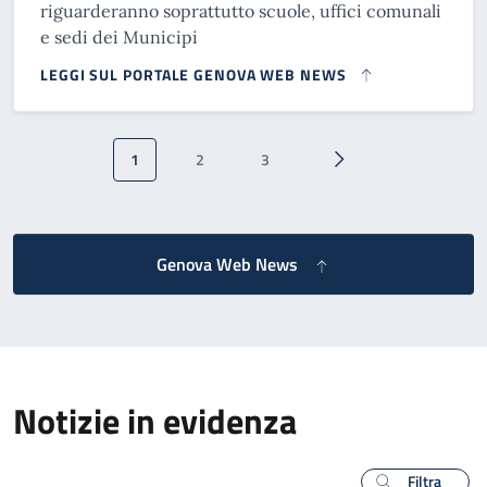
riguarderanno soprattutto scuole, uffici comunali
e sedi dei Municipi
LEGGI SUL PORTALE GENOVA WEB NEWS
Paginazione
1
2
3
Pagina attuale
Pagina
Pagina
Pagina successiva
Genova Web News
Notizie in evidenza
Filtra